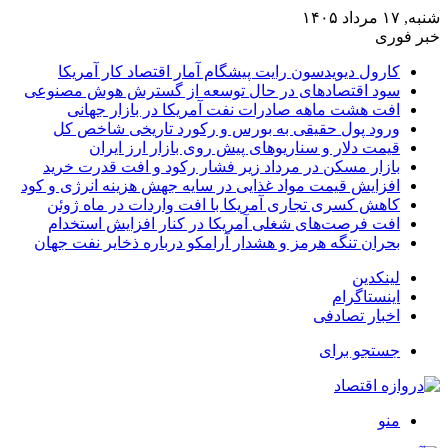
شنبه, ۱۷ مرداد ۱۴۰۵
خبر فوری
کارول دیویدسون رایت پیشگام آمار اقتصاد کار آمریکا
سود اقتصادهای در حال توسعه از گسترش هوش مصنوعی
افت هشت ماهه صادرات نفت آمریکا در بازار جهانی
ورود پول حقیقی به بورس و رکورد تاریخی شاخص کل
قیمت دلار و سناریوهای پیش روی بازار ارز ایران
بازار مسکن در مرداد زیر فشار رکود و افت قدرت خرید
افزایش قیمت مواد غذایی در سایه جهش هزینه انرژی و کود
کاهش کسری تجاری آمریکا با افت واردات در ماه ژوئن
افت فرصت‌های شغلی آمریکا در کنار افزایش استخدام
بحران تنگه هرمز و هشدار آرامکو درباره ذخایر نفت جهان
لینکدین
اینستاگرام
اخبار تصادفی
جستجو برای
منو