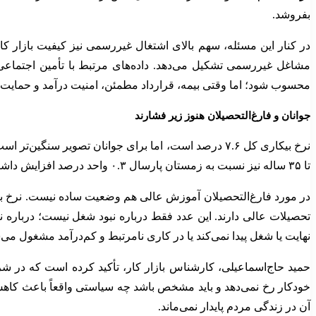
بفروشد.
مشاغل غیررسمی تشکیل می‌دهد. داده‌های مرتبط با تأمین اجتماع
محسوب شود؛ اما وقتی بیمه، قرارداد مطمئن، امنیت درآمد و حمایت ح
جوانان و فارغ‌التحصیلان هنوز زیر فشارند
نرخ بیکاری کل ۷.۶ درصد است، اما برای جوانان تصویر سنگین‌تر است. نرخ بیکاری گروه ۱۵ تا ۲۴ ساله حدود
تا ۳۵ ساله نیز نسبت به زمستان پارسال ۰.۳ واحد درصد افزایش داشته است. این یعنی کاهش نرخ بیکاری کل، الزاماً فشار بیکاری بر نسل جوان را کم نکرده است.
در مورد فارغ‌التحصیلان آموزش عالی هم وضعیت ساده نیست. نرخ بیکاری این گروه حدود ۱۰ درصد بود
تحصیلات عالی دارند. این عدد فقط درباره نبود شغل نیست؛ درباره ن
نهایت یا شغل پیدا نمی‌کند یا در کاری نامرتبط و کم‌درآمد مشغول می‌
حمید حاج‌اسماعیلی، کارشناس بازار کار، تأکید کرده است که در شر
خودکار رخ نمی‌دهد و باید مشخص باشد چه سیاستی واقعاً باعث کاهش 
آن در زندگی مردم پایدار نمی‌ماند.