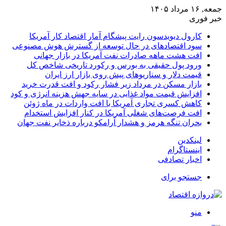
جمعه, ۱۶ مرداد ۱۴۰۵
خبر فوری
کارول دیویدسون رایت پیشگام آمار اقتصاد کار آمریکا
سود اقتصادهای در حال توسعه از گسترش هوش مصنوعی
افت هشت ماهه صادرات نفت آمریکا در بازار جهانی
ورود پول حقیقی به بورس و رکورد تاریخی شاخص کل
قیمت دلار و سناریوهای پیش روی بازار ارز ایران
بازار مسکن در مرداد زیر فشار رکود و افت قدرت خرید
افزایش قیمت مواد غذایی در سایه جهش هزینه انرژی و کود
کاهش کسری تجاری آمریکا با افت واردات در ماه ژوئن
افت فرصت‌های شغلی آمریکا در کنار افزایش استخدام
بحران تنگه هرمز و هشدار آرامکو درباره ذخایر نفت جهان
لینکدین
اینستاگرام
اخبار تصادفی
جستجو برای
منو