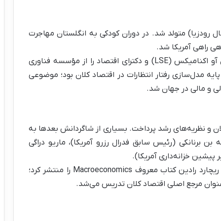
امبیا (آن زمان شمال رودزیا) متولد شد. در دوران کودکی به انگلستان مهاجرت
هی راهی آمریکا شد.
او مدرک کارشناسی خود را از دانشگاه لندن اسکول آو اکنامیکس (LSE) و دکترای اقتصاد را از مؤسسه فناوری
ی فیشر بر پایه مدل‌سازی رفتار انتظارات در اقتصاد کلان بود؛ موضوعی
لی و مالی در جهان شد.
به تدریس اقتصاد کلان و نظریه‌های رشد پرداخت. بسیاری از شاگردانش بعدها به
بن برنانکی (رئیس سابق فدرال رزرو آمریکا)، ماریو دراگی
 پیشین خزانه‌داری آمریکا).
او در همین دوران، با همکاری رودریگو دورنبوش و ریچارد رادین کتاب معروف Macroeconomics را منتشر کرد؛
عنوان مرجع اصلی اقتصاد کلان تدریس می‌شد.