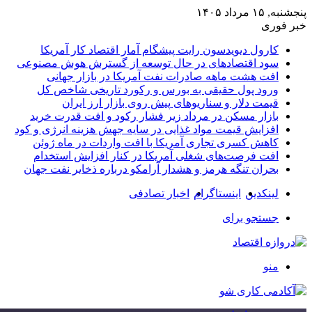
پنجشنبه, ۱۵ مرداد ۱۴۰۵
خبر فوری
کارول دیویدسون رایت پیشگام آمار اقتصاد کار آمریکا
سود اقتصادهای در حال توسعه از گسترش هوش مصنوعی
افت هشت ماهه صادرات نفت آمریکا در بازار جهانی
ورود پول حقیقی به بورس و رکورد تاریخی شاخص کل
قیمت دلار و سناریوهای پیش روی بازار ارز ایران
بازار مسکن در مرداد زیر فشار رکود و افت قدرت خرید
افزایش قیمت مواد غذایی در سایه جهش هزینه انرژی و کود
کاهش کسری تجاری آمریکا با افت واردات در ماه ژوئن
افت فرصت‌های شغلی آمریکا در کنار افزایش استخدام
بحران تنگه هرمز و هشدار آرامکو درباره ذخایر نفت جهان
لینکدین
اینستاگرام
اخبار تصادفی
جستجو برای
منو