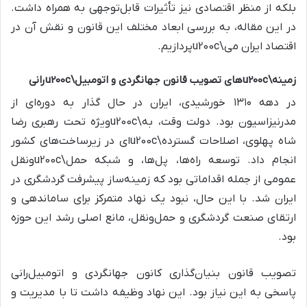
بلکه از منظر اقتصادی نیز تأثیرات قابل‌توجهی به همراه داشت.
در این مقاله، به بررسی ابعاد مختلف این قانون و نقش آن در
اقتصاد ایران می\u200cپردازیم.
زمینه\u200cهای تصویب قانون جهانگردی و اتومبیل\u200cرانی
در دهه ۱۳۱۰ خورشیدی، ایران در حال گذار به دوره‌ای از
مدرنیزاسیون بود. دولت وقت، به\u200cویژه تحت رهبری رضا
شاه پهلوی، اصلاحات گسترده\u200cای در زیرساخت‌های کشور
انجام داد. توسعه راه‌ها، پل‌ها، و شبکه حمل\u200cونقل
عمومی از جمله اقداماتی بود که زمینه‌ساز پیشرفت گردشگری در
ایران شد. با این حال، نبود یک نهاد متمرکز برای ساماندهی و
ارتقای صنعت گردشگری و حمل‌ونقل، مانع اصلی رشد این حوزه
بود.
تصویب قانون بنیان‌گذاری کانون جهانگردی و اتومبیل‌رانی
پاسخی به این نیاز بود. این نهاد وظیفه داشت تا با مدیریت و