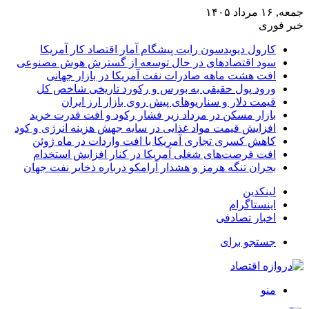
جمعه, ۱۶ مرداد ۱۴۰۵
خبر فوری
کارول دیویدسون رایت پیشگام آمار اقتصاد کار آمریکا
سود اقتصادهای در حال توسعه از گسترش هوش مصنوعی
افت هشت ماهه صادرات نفت آمریکا در بازار جهانی
ورود پول حقیقی به بورس و رکورد تاریخی شاخص کل
قیمت دلار و سناریوهای پیش روی بازار ارز ایران
بازار مسکن در مرداد زیر فشار رکود و افت قدرت خرید
افزایش قیمت مواد غذایی در سایه جهش هزینه انرژی و کود
کاهش کسری تجاری آمریکا با افت واردات در ماه ژوئن
افت فرصت‌های شغلی آمریکا در کنار افزایش استخدام
بحران تنگه هرمز و هشدار آرامکو درباره ذخایر نفت جهان
لینکدین
اینستاگرام
اخبار تصادفی
جستجو برای
منو