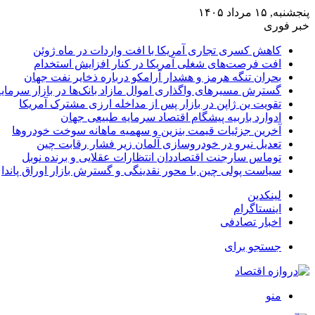
پنجشنبه, ۱۵ مرداد ۱۴۰۵
خبر فوری
کاهش کسری تجاری آمریکا با افت واردات در ماه ژوئن
افت فرصت‌های شغلی آمریکا در کنار افزایش استخدام
بحران تنگه هرمز و هشدار آرامکو درباره ذخایر نفت جهان
گسترش مسیرهای واگذاری اموال مازاد بانک‌ها در بازار سرمایه
تقویت ین ژاپن در بازار پس از مداخله ارزی مشترک آمریکا
ادوارد باربیه پیشگام اقتصاد سرمایه طبیعی جهان
آخرین جزئیات قیمت بنزین و سهمیه ماهانه سوخت خودروها
تعدیل نیرو در خودروسازی آلمان زیر فشار رقابت چین
توماس سارجنت اقتصاددان انتظارات عقلایی و برنده نوبل
سیاست پولی چین با محور نقدینگی و گسترش بازار اوراق پاندا
لینکدین
اینستاگرام
اخبار تصادفی
جستجو برای
منو