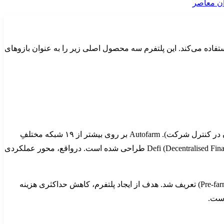
 فعالیت‌های خود در بازارهای مختلف کریپتو استفاده می‌کند. این پلتفرم سه محصول اصلی زیر را به عنوان بازوهای
توکن بومی آن، AUTO، ظرفیت حداکثری ۸۰ هزاری دارد که تمام آن تا اکتبر ۲۰۲۱ بین معامله‌گران توزیع شد (با حفظ نزدیک به ۲۴ درصد آن در کنترل شرکت). Autofarm بر روی بیشتر از ۱۹ شبکه مختلفِ
سازگار با EYM فعالیت فارمینگ دارد. این اپلیکیشن غیرمتمرکز (Decenteralised Application) با هدف بهینه‌سازی سود کاربران بازارهای Defi (Decentralised Finance) طراحی شده است. درواقع، محور عملکردی
Autofarm در سال ۲۰۲۰ بر روی زنجیره BNB (Binance Blockchain یا Binance Smart Chain) و بدون هیچ نوع پیش فروش و پیش استخراج (Pre-farm) تعریف شد. هدف از ایجاد پلتفرم، کاهش حداکثری هزینه
است.