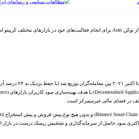
Autofarm یک تجمیع‌ کننده سود در اقتصاد غیرمتمرکز یا Defi است که از توکن Auto برای انجام
 حداکثری سود حاصل از سرمایه‌گذاری و تشخیص ریسک درست در بازار 