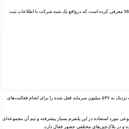
شبیه بسیاری از پروژه‌های دنیای کریپتو، Autofarm یک ماهیت ناشناس با موقعیتی مشخص در بازار دارد. شرکت معرف آن خود را Mild Giraffe معرفی کرده است که درواقع یک شبه شرکت با اطلاعات ثبت
AutoFarm از زبان برنامه‌نویسی Solidity برای خلق قراردادهای هوشمند استفاده می‌کند. تنها چند ماه پس از انتشار پروژه، این پلتفرم توانست نزدیک به ۵۳۷ میلیون سرمایه قفل شده را برای انجام فعالیت‌های
مورد استفاده در این پلتفرم بسیار پیشرفته و تیم آن مجموعه‌ای