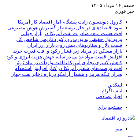
جمعه, ۱۶ مرداد ۱۴۰۵
خبر فوری
کارول دیویدسون رایت پیشگام آمار اقتصاد کار آمریکا
سود اقتصادهای در حال توسعه از گسترش هوش مصنوعی
افت هشت ماهه صادرات نفت آمریکا در بازار جهانی
ورود پول حقیقی به بورس و رکورد تاریخی شاخص کل
قیمت دلار و سناریوهای پیش روی بازار ارز ایران
بازار مسکن در مرداد زیر فشار رکود و افت قدرت خرید
افزایش قیمت مواد غذایی در سایه جهش هزینه انرژی و کود
کاهش کسری تجاری آمریکا با افت واردات در ماه ژوئن
افت فرصت‌های شغلی آمریکا در کنار افزایش استخدام
بحران تنگه هرمز و هشدار آرامکو درباره ذخایر نفت جهان
لینکدین
اینستاگرام
اخبار تصادفی
جستجو برای
منو