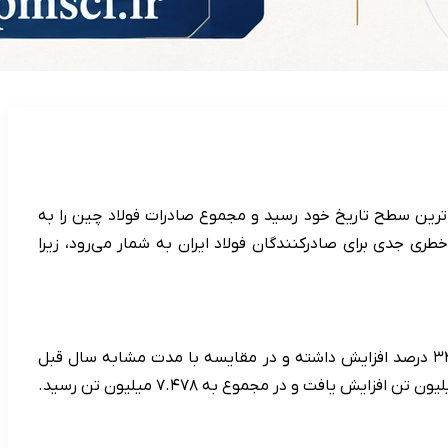
قتصادی، آمارهای رسمی گمرک چین نشان می‌دهد صادرات فولاد نیمه‌نهایی این کشور در ماه ژوئیه ۲۰۲۵ به بالاترین سطح تاریخ خود رسید و مجموع صادرات فولاد چین را به
ی جدی برای صادرکنندگان فولاد ایران به شمار می‌رود، زیرا
طبق اعلام گمرک چین، صادرات فولاد نیمه‌نهایی این کشور در ماه ژوئیه به ۱.۵۸ میلیون تن رسید. این رقم نسبت به ماه ژوئن ۳۴.۴ درصد افزایش داشته و در مقایسه با مدت مشابه سال قبل