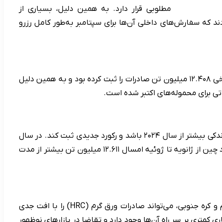
مطلوبی قرار دارد. به همین دلیل، بسیاری از
ردند که سفارش‌های داخلی آن‌ها برای سپتامبر به‌طور کامل رزرو
با وجود روند افزایشی در ماه‌های اخیر، انتظار می‌رود در اکتبر صادرات فولاد چین کاهش یابد. در اکتبر سال ۲۰۲۴، این کشور رکورد تاریخی ۱۲.۴۰۸ میلیون تن صادرات را ثبت کرده بود و به همین دلیل
تی برای محموله‌های اکتبر شده است.
با وجود احتمال افت صادرات در ماه اکتبر، بیشتر فعالان بازار انتظار دارند که صادرات فولاد نیمه‌نهایی و نهایی چین در کل سال ۲۰۲۵ اندکی بیشتر از سال ۲۰۲۴ باشد و رکورد جدیدی ثبت کند. در سال
۲۰۲۴، صادرات فولاد چین با رشد ۲۵.۱ درصدی به سطح بی‌سابقه ۱۱۷.۰۵۵ میلیون تن رسید. به گفته یکی از معامله‌گران، صادرات فولاد چین از ژانویه تا ژوئیه امسال ۱۲.۶۱۱ میلیون تن بیشتر از مدت
منابع تجاری همچنین هشدار داده‌اند که افزایش پرونده‌های ضددامپینگ علیه محصولات تخت فولادی چین، به‌ویژه از سوی ویتنام و کره جنوبی، می‌تواند صادرات ورق گرم (HRC) را با افت جدی
کمتری بر سر راه آن‌ها وجود دارد و تقاضا در بازارهای نوظهور