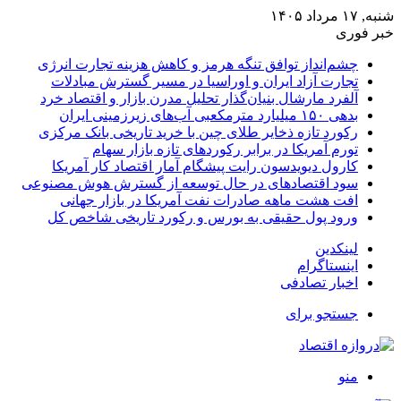
شنبه, ۱۷ مرداد ۱۴۰۵
خبر فوری
چشم‌انداز توافق تنگه هرمز و کاهش هزینه تجارت انرژی
تجارت آزاد ایران و اوراسیا در مسیر گسترش مبادلات
آلفرد مارشال بنیان‌گذار تحلیل مدرن بازار و اقتصاد خرد
بدهی ۱۵۰ میلیارد مترمکعبی آب‌های زیرزمینی ایران
رکورد تازه ذخایر طلای چین با خرید تاریخی بانک مرکزی
تورم آمریکا در برابر رکوردهای تازه بازار سهام
کارول دیویدسون رایت پیشگام آمار اقتصاد کار آمریکا
سود اقتصادهای در حال توسعه از گسترش هوش مصنوعی
افت هشت ماهه صادرات نفت آمریکا در بازار جهانی
ورود پول حقیقی به بورس و رکورد تاریخی شاخص کل
لینکدین
اینستاگرام
اخبار تصادفی
جستجو برای
منو