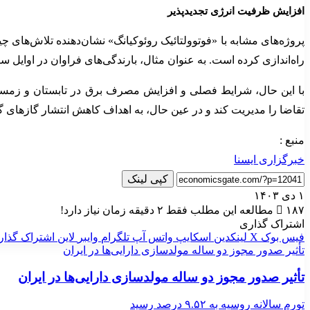
افزایش ظرفیت انرژی تجدیدپذیر
پروژه‌های مشابه با «فوتوولتائیک روئوکیانگ» نشان‌دهنده تلاش‌های 
راه‌اندازی کرده است. به عنوان مثال، بارندگی‌های فراوان در اوایل
با این حال، شرایط فصلی و افزایش مصرف برق در تابستان و زمستان،
تقاضا را مدیریت کند و در عین حال، به اهداف کاهش انتشار گازهای گل
منبع :
خبرگزاری ایسنا
کپی لینک
۱ دی ۱۴۰۳
۱۸۷
مطالعه این مطلب فقط ۲ دقیقه زمان نیاز دارد!
اشتراک گذاری
فیس بوک
X
لینکدین
اسکایپ
واتس آپ
تلگرام
وایبر
لاین
اشتراک گذار
تأثیر صدور مجوز دو ساله مولدسازی دارایی‌ها در ایران
تأثیر صدور مجوز دو ساله مولدسازی دارایی‌ها در ایران
تورم سالانه روسیه به ۹.۵۲ درصد رسید