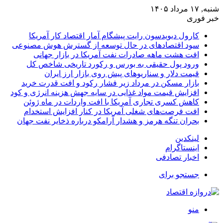
شنبه, ۱۷ مرداد ۱۴۰۵
خبر فوری
کارول دیویدسون رایت پیشگام آمار اقتصاد کار آمریکا
سود اقتصادهای در حال توسعه از گسترش هوش مصنوعی
افت هشت ماهه صادرات نفت آمریکا در بازار جهانی
ورود پول حقیقی به بورس و رکورد تاریخی شاخص کل
قیمت دلار و سناریوهای پیش روی بازار ارز ایران
بازار مسکن در مرداد زیر فشار رکود و افت قدرت خرید
افزایش قیمت مواد غذایی در سایه جهش هزینه انرژی و کود
کاهش کسری تجاری آمریکا با افت واردات در ماه ژوئن
افت فرصت‌های شغلی آمریکا در کنار افزایش استخدام
بحران تنگه هرمز و هشدار آرامکو درباره ذخایر نفت جهان
لینکدین
اینستاگرام
اخبار تصادفی
جستجو برای
منو