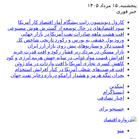
پنجشنبه, ۱۵ مرداد ۱۴۰۵
خبر فوری
کارول دیویدسون رایت پیشگام آمار اقتصاد کار آمریکا
سود اقتصادهای در حال توسعه از گسترش هوش مصنوعی
افت هشت ماهه صادرات نفت آمریکا در بازار جهانی
ورود پول حقیقی به بورس و رکورد تاریخی شاخص کل
قیمت دلار و سناریوهای پیش روی بازار ارز ایران
بازار مسکن در مرداد زیر فشار رکود و افت قدرت خرید
افزایش قیمت مواد غذایی در سایه جهش هزینه انرژی و کود
کاهش کسری تجاری آمریکا با افت واردات در ماه ژوئن
افت فرصت‌های شغلی آمریکا در کنار افزایش استخدام
بحران تنگه هرمز و هشدار آرامکو درباره ذخایر نفت جهان
لینکدین
اینستاگرام
اخبار تصادفی
جستجو برای
منو