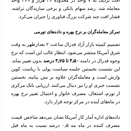
افت نزدیک به ۷ واحد در محدوده ۲۶ هزار و ۳۶۹ واحد
معامله شد. رشد سهام بانکی و برخی سازندگان تراشه،
فشار افت چند شرکت بزرگ فناوری را جبران می‌کرد.
تمرکز معامله‌گران بر نرخ بهره و داده‌های تورمی
تصمیم کمیته بازار آزاد فدرال ساعت ۲ بعدازظهر به وقت
شرق آمریکا منتشر می‌شود. انتظار غالب این است که نرخ
وجوه فدرال در دامنه
۳٫۵۰ تا ۳٫۷۵ درصد
بدون تغییر بماند.
این نشست نخستین جلسه سیاست پولی با ریاست کوین
وارش است و معامله‌گران علاوه بر متن بیانیه، نخستین
نشست خبری او را نیز دنبال می‌کنند. ارزیابی بانک مرکزی
از تورم، اشتغال، مصرف خانوار و احتمال تغییر نرخ بهره
در ماه‌های آینده در مرکز توجه قرار دارد.
داده‌های اداره آمار کار آمریکا نشان می‌دهد شاخص قیمت
مصرف کننده در ماه مه ۰٫۵ درصد نسبت به ماه قبل