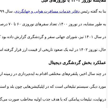
مقایسه نوروز ۱۴۰۲ با نوروزهای قبل
بنا به گفته رئیس
دفاتر خدمات مسافرت هوایی و جهانگردی
، سال ۹۹ تعداد سفرهای خارجی ایرانی‌ها در ایام نوروز ۸۵ درصد کمتر از مشابه آن در سال ۹۸ بوده است. همچنین، سفرهای داخلی با درصدی مشابه کمتر شده و ضربه‌های شدیدی به هر دو بخش گردشگری وارد شده بود.
به طور مشابه، در نوروز ۱۴۰۰، تعداد سفرهای نوروزی ۶۰ تا ۷۰ درصد کاهش یافته بود. یعنی در بازه کوتاه دو ساله، میزان گردش اقتصادی کشور در ایام نوروز بیشتر از ۱۰۰ درصد کم شده است و مردم تمایل بیشتری به حفظ دارایی خود و هزینه کردن آن در اموری غیر از سرگرمی داشته‌اند.
در سال ۱۴۰۱ نیز، شورای جهانی سفر و گردشگری گزارش داده بود که تعداد سفرهای تفریحی ایرانی‌ها به مقاصد خارج از کشور، کمتر از ۷ درصد بوده است. دلیل اصلی این آمار، انزوای کشورها در دوران محدودیت‌ها و افزایش شکاف شدید بین ارزش ارز سایر کشورها در مقابل ریال بوده است.
حال، نوروز ۱۴۰۲ در لبه یک صعود تاریخی از قیمت ارز قرار گرفته است. بنابراین، باید انتظار یک رکود تاریخی در سیستم گردشگری کشور را داشت. بخصوص، عدم ثبات در قیمت‌ها و اقتصاد خرد، می‌تواند بر ترس مردم بیافزاید و تخصیص دارایی به امور تفریحی را با شک و تردید بیشتری همراه کند.
عملکرد بخش گردشگری دیجیتال
در چند سال اخیر، پلتفرم‌های مختلفی اقدام به ایده‌پردازی در زمینه 
مورد دیگر، سیستم تبلیغاتی است که در اپلیکیشن‌هایی چون بلد و اسن
درنهایت، تبلیغات پیامکی که با هدف جذب اولیه مخاطب صورت می‌گیرد، 