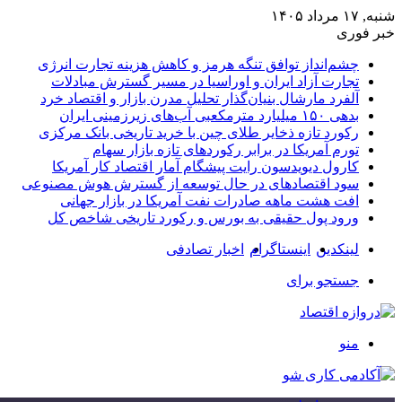
شنبه, ۱۷ مرداد ۱۴۰۵
خبر فوری
چشم‌انداز توافق تنگه هرمز و کاهش هزینه تجارت انرژی
تجارت آزاد ایران و اوراسیا در مسیر گسترش مبادلات
آلفرد مارشال بنیان‌گذار تحلیل مدرن بازار و اقتصاد خرد
بدهی ۱۵۰ میلیارد مترمکعبی آب‌های زیرزمینی ایران
رکورد تازه ذخایر طلای چین با خرید تاریخی بانک مرکزی
تورم آمریکا در برابر رکوردهای تازه بازار سهام
کارول دیویدسون رایت پیشگام آمار اقتصاد کار آمریکا
سود اقتصادهای در حال توسعه از گسترش هوش مصنوعی
افت هشت ماهه صادرات نفت آمریکا در بازار جهانی
ورود پول حقیقی به بورس و رکورد تاریخی شاخص کل
لینکدین
اینستاگرام
اخبار تصادفی
جستجو برای
منو