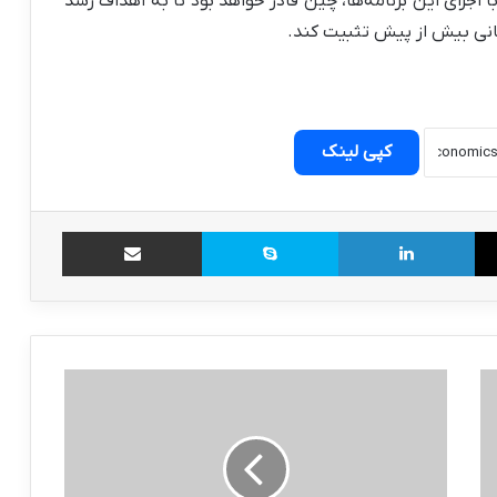
با اجرای این برنامه‌ها، چین قادر خواهد بود تا به اهداف رشد
انی بیش از پیش تثبیت کند.
کپی لینک
X
لینکدین
اسکایپ
اشتراک گذاری از طریق ایمیل
سقوط
شدید
فروش
تسلا
در
آلمان