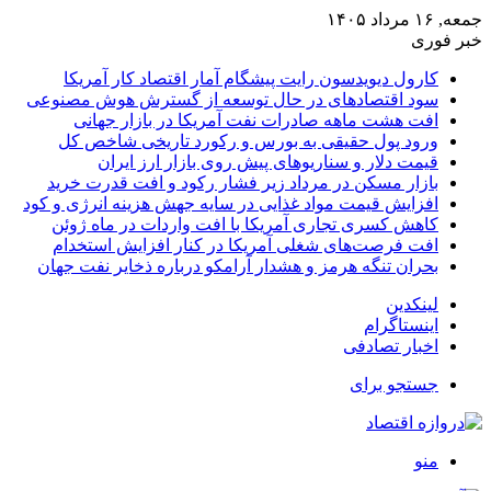
جمعه, ۱۶ مرداد ۱۴۰۵
خبر فوری
کارول دیویدسون رایت پیشگام آمار اقتصاد کار آمریکا
سود اقتصادهای در حال توسعه از گسترش هوش مصنوعی
افت هشت ماهه صادرات نفت آمریکا در بازار جهانی
ورود پول حقیقی به بورس و رکورد تاریخی شاخص کل
قیمت دلار و سناریوهای پیش روی بازار ارز ایران
بازار مسکن در مرداد زیر فشار رکود و افت قدرت خرید
افزایش قیمت مواد غذایی در سایه جهش هزینه انرژی و کود
کاهش کسری تجاری آمریکا با افت واردات در ماه ژوئن
افت فرصت‌های شغلی آمریکا در کنار افزایش استخدام
بحران تنگه هرمز و هشدار آرامکو درباره ذخایر نفت جهان
لینکدین
اینستاگرام
اخبار تصادفی
جستجو برای
منو