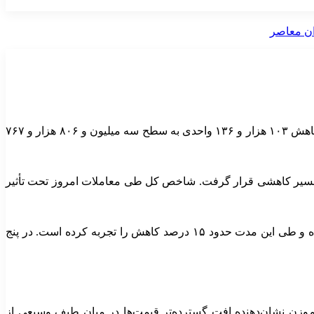
بازار سرمایه در ادامه روند نزولی خود، امروز نیز با افت سنگین شاخص‌ها مواجه شد؛ به‌طوری‌که شاخص کل بورس اوراق بهادار تهران با کاهش ۱۰۳ هزار و ۱۳۶ واحدی به سطح سه میلیون و ۸۰۶ هزار و ۷۶۷
 پایان رسانده بود، در نخستین روز هفته نیز در مسیر کاهشی قرار گرفت. شاخص کل طی معاملات امروز تحت تأثیر
آمارها نشان می‌دهد شاخص کل بورس در ماه گذشته از محدوده چهار میلیون و ۴۷۰ هزار واحد به کانال ۳.۸ میلیون واحد عقب‌نشینی کرده و طی این مدت حدود ۱۵ درصد کاهش را تجربه کرده است. در پنج
 مواجه شد و در سطح ۹۵۸ هزار و ۷۶۲ واحد ایستاد. کاهش شاخص هم‌وزن نشان‌دهنده افت گسترده‌تر قیمت‌ها در میان طیف وسیعی از