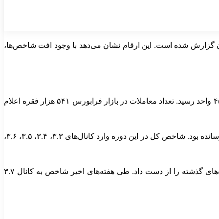
قره معامله در بازار سهام انجام شد. ارزش معاملات ثبت‌شده نیز حدود ۱۰۳ هزار میلیارد تومان گزارش شده است. این ارقام نشان می‌دهد با وجود افت شاخص‌ها،
شاخص کل فرابورس ایران نیز همسو با بورس تهران روندی نزولی را تجربه کرد. شاخص فرابورس با افت ۶۷۰ واحدی به عدد ۲۸ هزار و ۴۵۹ واحد رسید. تعداد معاملات در بازار فرابورس ۵۴۱ هزار فقره اعلام
بر اساس اطلاعات منتشرشده، روند صعودی بازار سرمایه که از ۲۴ آبان‌ماه آغاز شده بود، طی ماه‌های اخیر رکوردهای متعددی را به ثبت رسانده بود. شاخص کل در این دوره وارد کانال‌های ۳.۳، ۳.۴، ۳.۵، ۳.۶،
با این حال، از ابتدای بهمن‌ماه روند بازار تغییر کرد و شاخص کل تحت تأثیر متغیرهای غیراقتصادی و تحولات منطقه‌ای، بخشی از رشد ماه‌های گذشته را از دست داد. طی هفته‌های اخیر شاخص به کانال ۳.۷