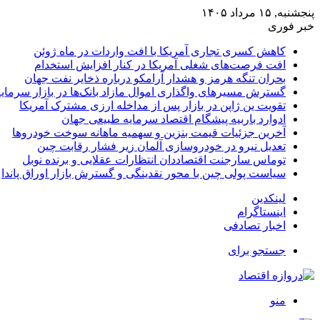
پنجشنبه, ۱۵ مرداد ۱۴۰۵
خبر فوری
کاهش کسری تجاری آمریکا با افت واردات در ماه ژوئن
افت فرصت‌های شغلی آمریکا در کنار افزایش استخدام
بحران تنگه هرمز و هشدار آرامکو درباره ذخایر نفت جهان
گسترش مسیرهای واگذاری اموال مازاد بانک‌ها در بازار سرمایه
تقویت ین ژاپن در بازار پس از مداخله ارزی مشترک آمریکا
ادوارد باربیه پیشگام اقتصاد سرمایه طبیعی جهان
آخرین جزئیات قیمت بنزین و سهمیه ماهانه سوخت خودروها
تعدیل نیرو در خودروسازی آلمان زیر فشار رقابت چین
توماس سارجنت اقتصاددان انتظارات عقلایی و برنده نوبل
سیاست پولی چین با محور نقدینگی و گسترش بازار اوراق پاندا
لینکدین
اینستاگرام
اخبار تصادفی
جستجو برای
منو