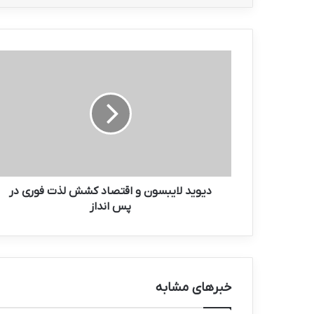
دیوید
لایبسون
و
اقتصاد
کشش
لذت
فوری
در
پس
انداز
دیوید لایبسون و اقتصاد کشش لذت فوری در
پس انداز
خبرهای مشابه