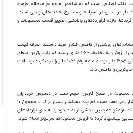
 بلکه اختلافی است که به شاخص مرجع هر منطقه افزوده
دت دار عربستان در آسیا، متوسط نرخ نفت عمان و دبی است.
 گریدها، بازده فرآورده‌های پالایشی، تغییر قیمت محصولات و
نشانه‌های روشنی از کاهش فشار خرید داشتند. صرف قیمت
نقدی نفت دبی نسبت به قراردادهای سوآپ در بخشی از ژوئن به تخفیف ۱٫۶۴ دلاری رسید که پایین‌ترین سطح
در شش سال بود. متوسط این فاصله قیمتی در ژوئن ۳٫۰۶ دلار بود؛ ماه مه رقم ۹٫۵۹ دلار را ثبت کرده بود. افت
ایگزین را کاهش داد.
 محموله در خلیج فارس، حجم نفت در دسترس خریداران
آسیایی را افزایش داده است. داده‌های کشتیرانی نشان می‌دهد دست کم پنج نفتکش بسیار بزرگ با مجموع ۱۰
‌اند. آرامکو همچنین بخشی از نفت خود را به جای قراردادهای
سیایی پیشنهاد کرده تا فروش محموله‌ها سریع‌تر انجام شود.