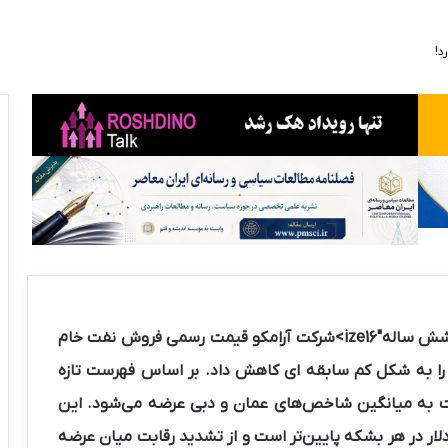
قیمت نفت عربستان برای خریداران آسیایی به کف شش سالهize16″>شرکت آرامکو قیمت رسمی فروش نفت خام
 را به شکل کم سابقه ای کاهش داد. بر اساس فهرست تازه
 دلاری نسبت به میانگین شاخص‌های عمان و دبی عرضه می‌شود. این
خ در مقایسه با قیمت محموله‌های ماه ژوئیه، ۱۱ دلار در هر بشکه پایین‌تر است و از تشدید رقابت میان عرضه