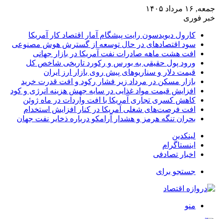
جمعه, ۱۶ مرداد ۱۴۰۵
خبر فوری
کارول دیویدسون رایت پیشگام آمار اقتصاد کار آمریکا
سود اقتصادهای در حال توسعه از گسترش هوش مصنوعی
افت هشت ماهه صادرات نفت آمریکا در بازار جهانی
ورود پول حقیقی به بورس و رکورد تاریخی شاخص کل
قیمت دلار و سناریوهای پیش روی بازار ارز ایران
بازار مسکن در مرداد زیر فشار رکود و افت قدرت خرید
افزایش قیمت مواد غذایی در سایه جهش هزینه انرژی و کود
کاهش کسری تجاری آمریکا با افت واردات در ماه ژوئن
افت فرصت‌های شغلی آمریکا در کنار افزایش استخدام
بحران تنگه هرمز و هشدار آرامکو درباره ذخایر نفت جهان
لینکدین
اینستاگرام
اخبار تصادفی
جستجو برای
منو