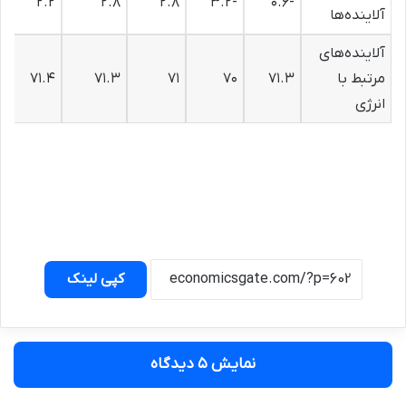
۲.۲
۲.۸
۲.۸
-۳.۲
-۰.۶
آلاینده‌ها
آلاینده‌های
مرتبط با
۷۱.۳
۷۰
۷۱
۷۱.۳
۷۱.۴
انرژی
کپی لینک
نمایش ۵ دیدگاه