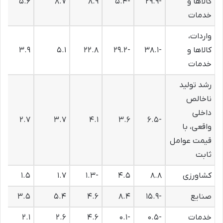
کالاها و
-۲۹.۹
-۵.۴
۸.۹
۸.۷
۵.۶
خدمات
واردات،
کالاها و
-۳۸.۱
-۲۹.۲
۲۲.۸
۵.۱
۳.۹
خدمات
رشد تولید
ناخالص
داخلی
۲.۷
۳.۷
۴.۱
۳.۶
-۶.۵
واقعی، با
قیمت عوامل
ثابت
کشاورزی
۸.۸
۴.۵
-۱.۳
۱.۷
۱.۵
صنایع
-۱۵.۹
۸.۴
۴.۶
۵.۴
۳.۵
خدمات
-۰.۵
-۰.۱
۴.۶
۲.۶
۲.۱