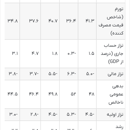
تورم
(شاخص
۳۴.۸
۳۷.۶
۴۰.۷
۳۶.۴
۴۱.۳
قیمت مصرف
کننده)
تراز حساب
جاری (درصد
۱.۵
-۰.۳
۱.۸
۴.۷
۳.۱
از GDP)
تراز مالی
-۵.۰
-۶.۳
-۵.۵
-۳.۷
-۳.۸
بدهی
عمومی
۴۸
۵۲
۴۹.۸
۴۶.۴
۴۴.۵
ناخالص
تراز اولیه
-۴.۵
-۵.۳
-۴.۵
-۲.۸
-۳.۰
رشد