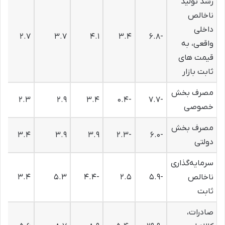
رشد تولید
ناخالص
داخلی
۲.۷
۳.۷
۴.۱
۳.۴
-۶.۸
واقعی، به
قیمت های
ثابت بازار
مصرف بخش
۲.۳
۲.۹
۳.۴
-۰.۴
-۷.۷
خصوصی
مصرف بخش
۳.۴
۳.۹
۳.۹
-۲.۳
-۶.۰
دولتی
سرمایه‌گذاری
ناخالص
-۵.۹
۲.۵
-۴.۴
۵.۳
۳.۴
ثابت
صادرات،