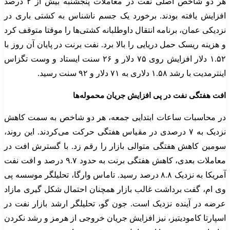
هر دو شاخص اصلی نفت در معاملات پنجشنبه بیش از ۲ درصد
افزایش یافته بودند. برخورد یک جسم ناشناس به کشتی باری در
نزدیکی عمان، برنامه انتقال داوطلبانه کشتی‌ها را موقتا متوقف کرد
و هزینه ریسک حمل دریایی را بالا برد. نفت برنت در پایان آن روز با
۱.۵۲ دلار افزایش روی ۷۵ دلار و ۲۶ سنت ایستاد و وست تگزاس
اینترمدیت با رشد ۱.۵۸ دلاری به ۷۱ دلار و ۹۲ سنت رسید.
افت هفتگی نفت در پی افزایش جریان محموله‌ها
در محاسبات ساعات ابتدایی جمعه، هر دو شاخص به سمت کاهش
نزدیک به ۷ درصدی در مقیاس هفتگی حرکت می‌کردند. این روند،
سومین کاهش هفتگی متوالی بازار را رقم زد. با گسترش افت در
معاملات بعدی، کاهش هفتگی برنت به حدود ۹.۷ درصد و افت نفت
آمریکا به نزدیک ۸.۸ درصد رسید. تاماس وارگا، تحلیلگر موسسه پی
وی ام، گفت برداشت غالب بازار همچنان احتمال شکل گیری مازاد
عرضه در آینده نزدیک است. جون گو، تحلیلگر ارشد بازار نفت در
اسپارتا کامودیتیز، نیز افزایش جریان خروجی از هرمز و رشد نکردن