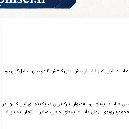
بر اساس گزارش اداره آمار فدرال آلمان، صادرات این کشور در مقایسه با ماه قبل ۲.۸ درصد کاهش یافته و به رقم ۱۲۴.۶ میلیارد یورو رسیده است. این آمار فراتر از پیش‌بینی کاهش ۲ درصدی تحلیل‌گران بود.
زار کالاهای «ساخت آلمان»، با کاهش ۱۴.۲ درصدی به ۱۲.۲ میلیارد یورو رسید. همچنین صادرات به چین، به‌عنوان بزرگ‌ترین شریک تجاری این کشور در
ادیه اروپا نیز در مجموع روندی نزولی داشت. به‌طور خاص، صادرات آلمان به بریتانیا