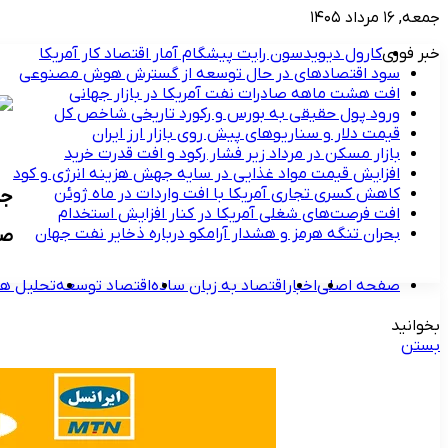
جمعه, ۱۶ مرداد ۱۴۰۵
خبر فوری
کارول دیویدسون رایت پیشگام آمار اقتصاد کار آمریکا
سود اقتصادهای در حال توسعه از گسترش هوش مصنوعی
افت هشت ماهه صادرات نفت آمریکا در بازار جهانی
ورود پول حقیقی به بورس و رکورد تاریخی شاخص کل
قیمت دلار و سناریوهای پیش روی بازار ارز ایران
بازار مسکن در مرداد زیر فشار رکود و افت قدرت خرید
افزایش قیمت مواد غذایی در سایه جهش هزینه انرژی و کود
کاهش کسری تجاری آمریکا با افت واردات در ماه ژوئن
جد
افت فرصت‌های شغلی آمریکا در کنار افزایش استخدام
بحران تنگه هرمز و هشدار آرامکو درباره ذخایر نفت جهان
صادرات
صفحه اصلی
اخبار
اقتصاد به زبان ساده
اقتصاد توسعه
تحلیل ها
بخوانید
بستن