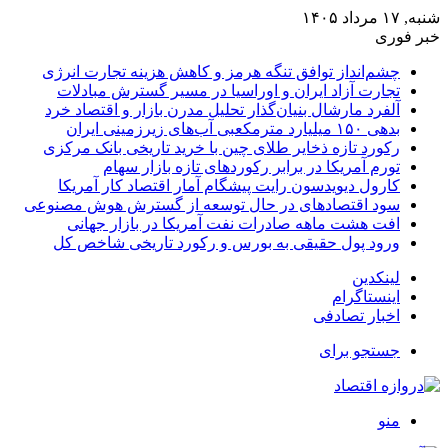
شنبه, ۱۷ مرداد ۱۴۰۵
خبر فوری
چشم‌انداز توافق تنگه هرمز و کاهش هزینه تجارت انرژی
تجارت آزاد ایران و اوراسیا در مسیر گسترش مبادلات
آلفرد مارشال بنیان‌گذار تحلیل مدرن بازار و اقتصاد خرد
بدهی ۱۵۰ میلیارد مترمکعبی آب‌های زیرزمینی ایران
رکورد تازه ذخایر طلای چین با خرید تاریخی بانک مرکزی
تورم آمریکا در برابر رکوردهای تازه بازار سهام
کارول دیویدسون رایت پیشگام آمار اقتصاد کار آمریکا
سود اقتصادهای در حال توسعه از گسترش هوش مصنوعی
افت هشت ماهه صادرات نفت آمریکا در بازار جهانی
ورود پول حقیقی به بورس و رکورد تاریخی شاخص کل
لینکدین
اینستاگرام
اخبار تصادفی
جستجو برای
منو