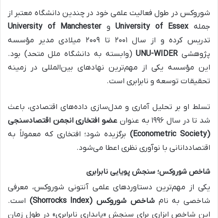
شوروکس در طول فعالیت علمی خود در چندین دانشگاه معتبر از
جمله
University of Essex
و
University of Manchester
تدریس کرده و از سال ۲۰۰۱ تا ۲۰۰۹ میلادی مدیر مؤسسه
پژوهشی
UNU-WIDER
(وابسته به دانشگاه ملل متحد) بود.
این مؤسسه یکی از مهم‌ترین نهادهای بین‌المللی در زمینه
تحقیقات توسعه و نابرابری است.
تسلط او بر تحلیل آماری و مدل‌سازی داده‌های اقتصادی، باعث
شد تا در سال ۱۹۹۶ به عنوان
عضو افتخاری انجمن اقتصادسنجی
(Econometric Society)
برگزیده شود؛ افتخاری که معمولاً به
اقتصاددانانی با نوآوری نظری اعطا می‌شود.
شاخص شوروکس؛ سنجش پویایی نابرابری
یکی از مهم‌ترین دستاوردهای علمی آنتونی شوروکس، معرفی
شاخصی به نام
شاخص شوروکس (Shorrocks Index)
است.
این شاخص ابزاری برای سنجش «پایداری نابرابری» در طول زمان